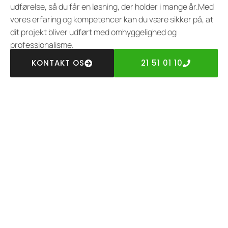
udførelse, så du får en løsning, der holder i mange år.Med
vores erfaring og kompetencer kan du være sikker på, at
dit projekt bliver udført med omhyggelighed og
professionalisme.
KONTAKT OS
21 51 01 10
HALSNÆS ENTREPRISE APS
Få et uforpligtende tilbud fra
din entreprenør i Kregme
Er du usikker på, hvordan du skal komme i gang med dit
byggeprojekt? Hos Halsnæs Entreprise ApS, er vi klar til at
hjælpe. Vi tilbyder professionel rådgivning og et
uforpligtende tilbud, så du kan træffe den bedst mulige
beslutning for dit projekt. Lad os samarbejde om at gøre
dine visioner til virkelighed.