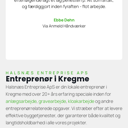
efterfølgende lagt et lag perlesten p. Alt som aftalt,
og færdiggjort inden fyraften - flot arbejde.
Ebbe Dehn
Via Anmeld Håndværker
HALSNÆS ENTREPRISE APS
Entreprenør i Kregme
Halsnæs Entreprise ApS er din lokale entreprenør i
Kregme med over 20+ års erfaring speciale inden for
anlægsarbejde
,
gravearbejde
,
kloakarbejde
og andre
entreprenørrelaterede opgaver. Vi stræber efter at levere
effektive byggetjenester, der garanterer både kvalitet og
langtidsholdbarhed i alle vores projekter.