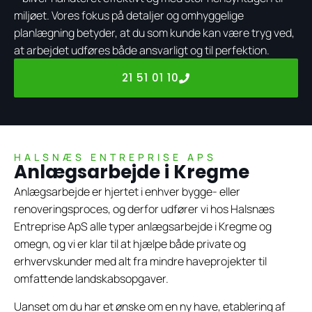
miljøet. Vores fokus på detaljer og omhyggelige
planlægning betyder, at du som kunde kan være tryg ved,
at arbejdet udføres både ansvarligt og til perfektion.
21 51 01 10
HALSNÆS ENTREPRISE APS
Anlægsarbejde i Kregme
Anlægsarbejde er hjertet i enhver bygge- eller
renoveringsproces, og derfor udfører vi hos Halsnæs
Entreprise ApS alle typer anlægsarbejde i Kregme og
omegn, og vi er klar til at hjælpe både private og
erhvervskunder med alt fra mindre haveprojekter til
omfattende landskabsopgaver.
Uanset om du har et ønske om en ny have, etablering af