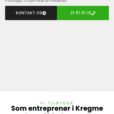
modtaget 5 stjernede anmeldelser.
KONTAKT OS
21 51 01 10
VI TILBYDER
Som entreprenør i Kregme