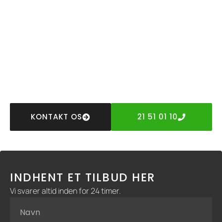
Vi ved, at et bygge- eller anlægsprojekt kan virke
omfattende, og vores opgave er at gøre processen så
enkel og problemfri som muligt. Vi er tilgængelige for at
støtte dig gennem alle faser af projektet, lige fra den
første planlægning til den endelige udførelse. Vi sikrer, at
du er godt informeret om hver enkelt mulighed og detalje,
så du har et solidt grundlag til at træffe de rigtige valg.
KONTAKT OS
21 51 01 10
INDHENT ET TILBUD HER
Vi svarer altid inden for 24 timer.