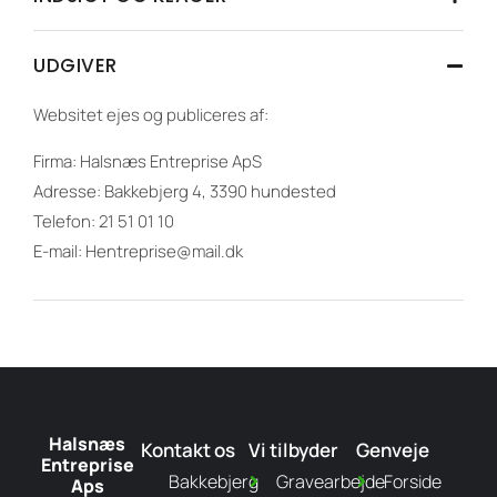
UDGIVER
Websitet ejes og publiceres af:
Firma: Halsnæs Entreprise ApS
Adresse: Bakkebjerg 4, 3390 hundested
Telefon: 21 51 01 10
E-mail: Hentreprise@mail.dk
Halsnæs
Kontakt os
Vi tilbyder
Genveje
Entreprise
Bakkebjerg
Gravearbejde
Forside
Aps