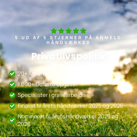
5 UD AF 5 STJERNER PÅ ANMELD
HÅNDVÆRKER
Privatlivspolitik
20+ Års erfaring
1.000+ Udførte opgaver
Specialister i gravearbejde
Finalist til årets håndværker 2025 og 2026
Nomineret til årets håndværker 2025 og
2026