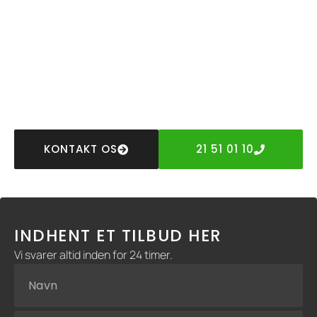
Vi ved, at et bygge- eller anlægsprojekt kan virke
omfattende, og vores opgave er at gøre processen så
enkel og problemfri som muligt. Vi er tilgængelige for at
støtte dig gennem alle faser af projektet, lige fra den
første planlægning til den endelige udførelse. Vi sikrer, at
du er godt informeret om hver enkelt mulighed og detalje,
så du har et solidt grundlag til at træffe de rigtige valg.
KONTAKT OS
21 51 01 10
INDHENT ET TILBUD HER
Vi svarer altid inden for 24 timer.