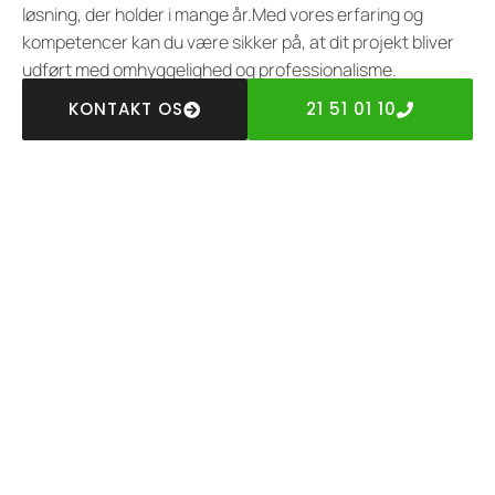
løsning, der holder i mange år.Med vores erfaring og
kompetencer kan du være sikker på, at dit projekt bliver
udført med omhyggelighed og professionalisme.
KONTAKT OS
21 51 01 10
HALSNÆS ENTREPRISE APS
Få et uforpligtende tilbud fra
din entreprenør i Tømmerup
Er du usikker på, hvordan du skal komme i gang med dit
byggeprojekt? Hos Halsnæs Entreprise ApS, er vi klar til at
hjælpe. Vi tilbyder professionel rådgivning og et
uforpligtende tilbud, så du kan træffe den bedst mulige
beslutning for dit projekt. Lad os samarbejde om at gøre
dine visioner til virkelighed.