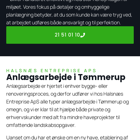
miljøet. Vores fokus på detaljer og omhyggelige
planlægning betyder, at du som kunde kan være tryg ved,
at arbejdet udføres både ansvarligt og til perfektion.
21 51 01 10
HALSNÆS ENTREPRISE APS
Anlægsarbejde i Tømmerup
Anlægsarbejde er hjertet i enhver bygge- eller
renoveringsproces, og derfor udfører vi hos Halsnæs
Entreprise ApS alle typer anlægsarbejde i Tømmerup og
omegn, og vi er klar til at hjælpe både private og
erhvervskunder med alt fra mindre haveprojekter til
omfattende landskabsopgaver.
Uanset om du har et ønske om en ny have, etablering af